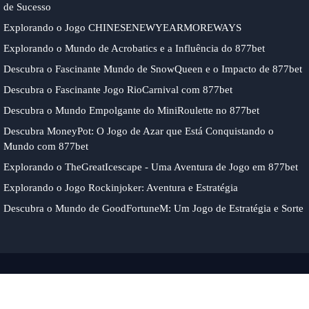
de Sucesso
Explorando o Jogo CHINESENEWYEARMOREWAYS
Explorando o Mundo de Acrobatics e a Influência do 877bet
Descubra o Fascinante Mundo de SnowQueen e o Impacto de 877bet
Descubra o Fascinante Jogo RioCarnival com 877bet
Descubra o Mundo Empolgante do MiniRoulette no 877bet
Descubra MoneyPot: O Jogo de Azar que Está Conquistando o
Mundo com 877bet
Explorando o TheGreatIcescape - Uma Aventura de Jogo em 877bet
Explorando o Jogo Rockinjoker: Aventura e Estratégia
Descubra o Mundo de GoodFortuneM: Um Jogo de Estratégia e Sorte