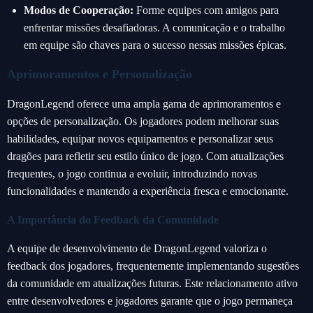
Modos de Cooperação:
Forme equipes com amigos para
enfrentar missões desafiadoras. A comunicação e o trabalho
em equipe são chaves para o sucesso nessas missões épicas.
Aprimoramentos e Personalização
DragonLegend oferece uma ampla gama de aprimoramentos e
opções de personalização. Os jogadores podem melhorar suas
habilidades, equipar novos equipamentos e personalizar seus
dragões para refletir seu estilo único de jogo. Com atualizações
frequentes, o jogo continua a evoluir, introduzindo novas
funcionalidades e mantendo a experiência fresca e emocionante.
A Importância do Feedback da Comunidade
A equipe de desenvolvimento de DragonLegend valoriza o
feedback dos jogadores, frequentemente implementando sugestões
da comunidade em atualizações futuras. Este relacionamento ativo
entre desenvolvedores e jogadores garante que o jogo permaneça