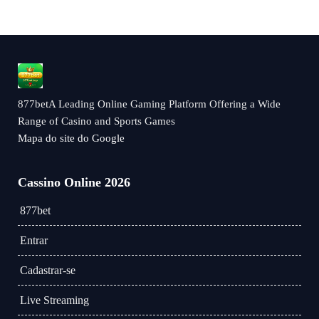
877betA Leading Online Gaming Platform Offering a Wide
Range of Casino and Sports Games
Mapa do site do Google
Cassino Online 2026
877bet
Entrar
Cadastrar-se
Live Streaming