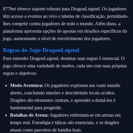
877bet oferece suporte robusto para DragonLegend. Os jogadores
têm acesso a eventos ao vivo e tabelas de classificação, permitindo-
lhes competir contra jogadores de todo o mundo. Além disso, a
plataforma apresenta opções de apostas em desafios específicos do
jogo, aumentando o nível de envolvimento dos jogadores.
Regras do Jogo DragonLegend
Para entender DragonLegend, dominar suas regras é essencial. O
jogo oferece uma variedade de modos, cada um com suas próprias
regras e objetivos:
Modo Aventura:
Os jogadores exploram um vasto mundo
aberto, concluindo missões e descobrindo locais ocultos.
Dragões são elementos centrais, e aprender a domá-los é
fundamental para progredir.
Batalhas de Arena:
Jogadores enfrentam-se em arenas em
tempo real. Estratégia e táticas são essenciais, e os dragões
atuam como parceiros de batalha leais.