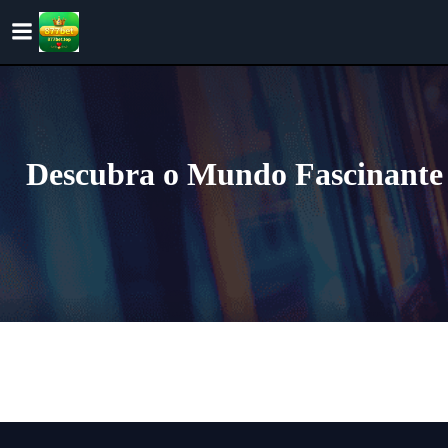
Pular
para
o
conteúdo
Descubra o Mundo Fascinante