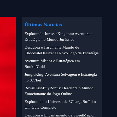
Últimas Notícias
Explorando JurassicKingdom: Aventura e
Estratégia no Mundo Jurássico
Descubra o Fascinante Mundo de
ChocolateDeluxe: O Novo Jogo de Estratégia
Aventura Mística e Estratégica em
BookofGold
JungleKing: Aventura Selvagem e Estratégia
no 877bet
RoyalFlashBuyBonus: Descubra o Mundo
Emocionante do Jogo Online
Explorando o Universo de 3ChargeBuffalo:
Um Guia Completo
Descubra o Encantamento de SweetMagic: