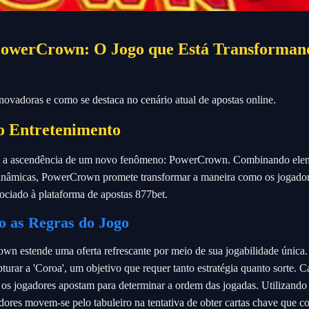
PowerCrown: O Jogo que Está Transforman
ovadoras e como se destaca no cenário atual de apostas online.
 Entretenimento
viu a ascendência de um novo fenômeno: PowerCrown. Combinando ele
 dinâmicas, PowerCrown promete transformar a maneira como os jogado
ociado à plataforma de apostas 877bet.
 as Regras do Jogo
wn estende uma oferta refrescante por meio de sua jogabilidade única.
turar a 'Coroa', um objetivo que requer tanto estratégia quanto sorte. 
 os jogadores apostam para determinar a ordem das jogadas. Utilizand
ores movem-se pelo tabuleiro na tentativa de obter cartas chave que 