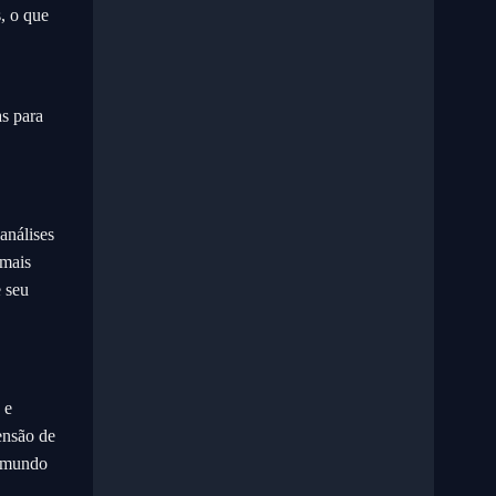
, o que
as para
análises
 mais
 seu
 e
ensão de
e mundo