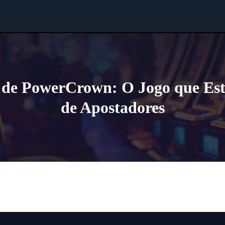
 de PowerCrown: O Jogo que Est
de Apostadores