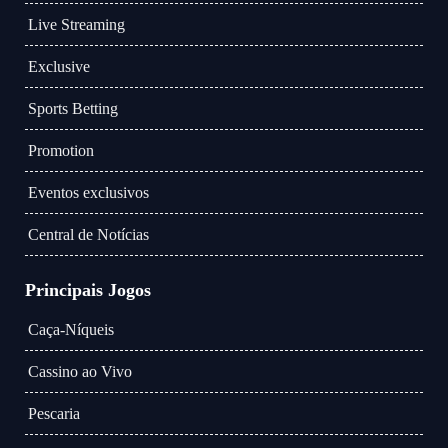
Live Streaming
Exclusive
Sports Betting
Promotion
Eventos exclusivos
Central de Notícias
Principais Jogos
Caça-Níqueis
Cassino ao Vivo
Pescaria