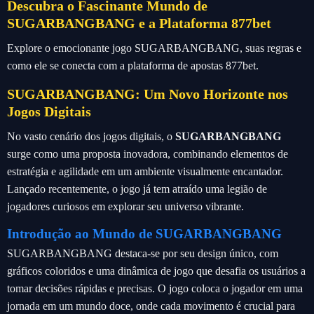
Descubra o Fascinante Mundo de
SUGARBANGBANG e a Plataforma 877bet
Explore o emocionante jogo SUGARBANGBANG, suas regras e
como ele se conecta com a plataforma de apostas 877bet.
SUGARBANGBANG: Um Novo Horizonte nos
Jogos Digitais
No vasto cenário dos jogos digitais, o
SUGARBANGBANG
surge como uma proposta inovadora, combinando elementos de
estratégia e agilidade em um ambiente visualmente encantador.
Lançado recentemente, o jogo já tem atraído uma legião de
jogadores curiosos em explorar seu universo vibrante.
Introdução ao Mundo de SUGARBANGBANG
SUGARBANGBANG destaca-se por seu design único, com
gráficos coloridos e uma dinâmica de jogo que desafia os usuários a
tomar decisões rápidas e precisas. O jogo coloca o jogador em uma
jornada em um mundo doce, onde cada movimento é crucial para