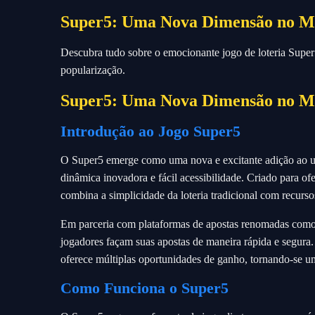
Super5: Uma Nova Dimensão no Mu
Descubra tudo sobre o emocionante jogo de loteria Super5
popularização.
Super5: Uma Nova Dimensão no Mu
Introdução ao Jogo Super5
O Super5 emerge como uma nova e excitante adição ao un
dinâmica inovadora e fácil acessibilidade. Criado para 
combina a simplicidade da loteria tradicional com recursos
Em parceria com plataformas de apostas renomadas como 
jogadores façam suas apostas de maneira rápida e segura
oferece múltiplas oportunidades de ganho, tornando-se uma
Como Funciona o Super5