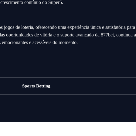
 crescimento contínuo do Super5.
jogos de loteria, oferecendo uma experiência única e satisfatória para
plas oportunidades de vitória e o suporte avançado da 877bet, continua a
s emocionantes e acessíveis do momento.
Exclusive
Sports Betting