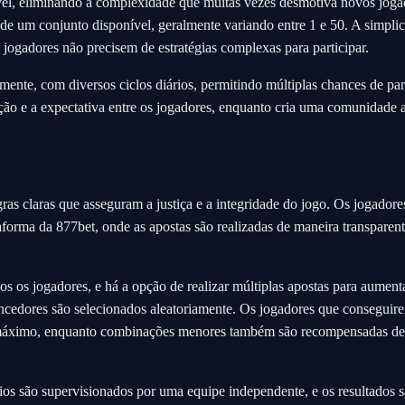
el, eliminando a complexidade que muitas vezes desmotiva novos joga
de um conjunto disponível, geralmente variando entre 1 e 50. A simpli
 jogadores não precisem de estratégias complexas para participar.
mente, com diversos ciclos diários, permitindo múltiplas chances de par
oção e a expectativa entre os jogadores, enquanto cria uma comunidade a
ras claras que asseguram a justiça e a integridade do jogo. Os jogador
ataforma da 877bet, onde as apostas são realizadas de maneira transparent
s os jogadores, e há a opção de realizar múltiplas apostas para aument
encedores são selecionados aleatoriamente. Os jogadores que conseguir
 máximo, enquanto combinações menores também são recompensadas de
teios são supervisionados por uma equipe independente, e os resultados 